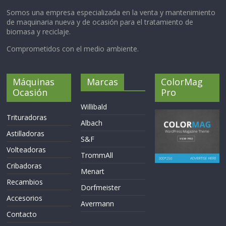
Somos una empresa especializada en la venta y mantenimiento
de maquinaria nueva y de ocasión para el tratamiento de
biomasa y reciclaje.
Comprometidos con el medio ambiente.
Máquinas
Marcas
ColorMag
Ocasión
Pro
Willibald
Trituradoras
Albach
Astilladoras
S&F
Volteadoras
TrommAll
Cribadoras
Menart
Recambios
Dorfmeister
Accesorios
Avermann
Contacto